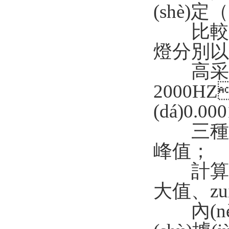
(shè)定（9
比較功能
燈分別以
高采樣
2000HZ
(dá)0.0
三種顯示
峰值；
計算功
大值
內(nèi