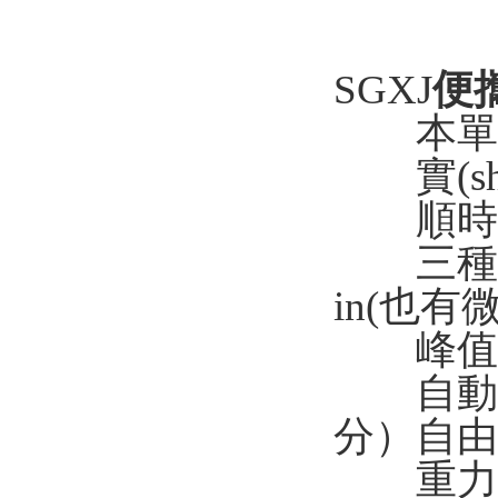
SGXJ
便
本單窗
實(shí
順時針/
三種單位轉
in(也有微
峰值保持
自動關(gu
分）自由設(
重力加速