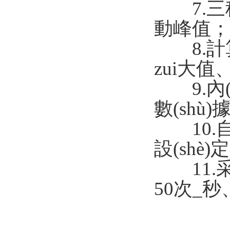
7.三種顯
動峰值；
8.計算
zui大值
9.內(n
數(shù)據
10.自
設(shè)定
11.采樣
50次_秒