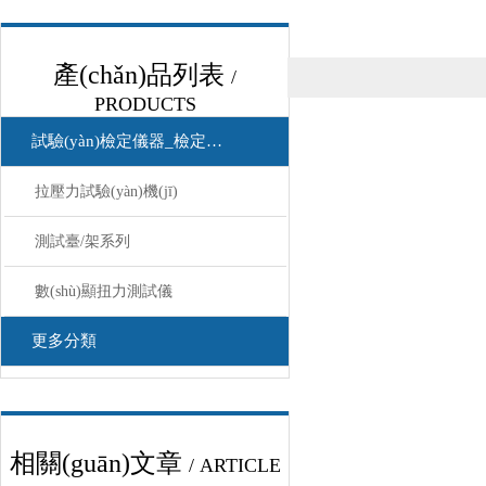
產(chǎn)品列表
/
PRODUCTS
試驗(yàn)檢定儀器_檢定儀器
拉壓力試驗(yàn)機(jī)
測試臺/架系列
數(shù)顯扭力測試儀
更多分類
相關(guān)文章
/ ARTICLE