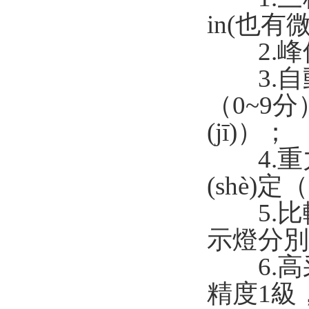
in(也有微
2.峰
3.自動關(
（0~9分
(jī)）；
4.重力加
(shè)定（
5.比較
示燈分別
6.高采
精度1級