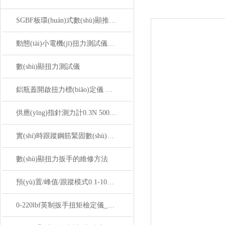
SGBF板環(huán)式數(shù)顯推拉力計使用前核心注意事項(xiàng)
動態(tài)小電機(jī)扭力測試儀適用于高轉(zhuǎn)速或負(fù)載變化專用
數(shù)顯扭力測試儀
鋁瓶蓋開啟扭力標(biāo)定儀 鋁瓶蓋數(shù)顯扭力測試儀 電子扭矩測試儀
供應(yīng)指針測力計0.3N 500N 1000N廠家
實(shí)時跟蹤鋼筋緊固數(shù)顯力矩扳手,SGGQ鋼筋連接緊固力矩數(shù)顯扳手
數(shù)顯扭力扳手的維修方法
預(yù)置/峰值/跟蹤模式0.1-10N.m數(shù)顯扭矩扳手
0-220lbf英制扳手扭矩檢定儀_汽修的英制扳手檢定儀