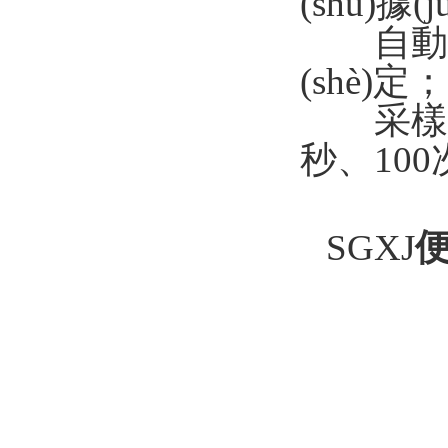
(shù)據
自動峰
(shè)定；
采樣點(d
秒、1
SGXJ