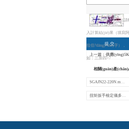
請
入計算結(jié)果（填寫
拉伯?dāng)?shù)字），
上一篇：
供應(yīng)5KN 
如：三加四=7
相關(guān)產(chǎn
SGAJN22-220N.m便攜式扭力測試儀 傳感器動力
扭矩扳手檢定儀多少錢