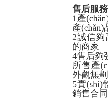
售后服務(
1產(ch
產(chǎ
2誠信夠
的商家
4售后夠強(
所售產(
外觀無劃傷
5實(sh
銷售合同